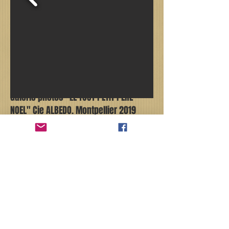
Galerie photos "LE TOUT PETIT PERE
NOEL" Cie ALBEDO. Montpellier 2019
Photos : Thierry Schweisguth / Sylvain Aymoz
ALBEDO: indice du pouvoir de
reflexion d'un objet non lumineux.
Non lumineux, nous le sommes, mais
qu'en est il de notre pouvoir de
reflexion ?
RETOUR A L'ACCUEIL