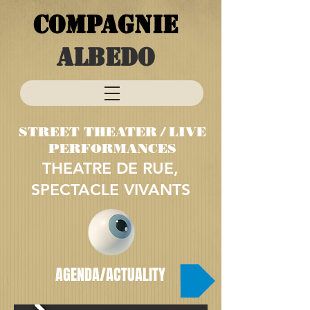
COMPAGNIE
ALBEDO
STREET THEATER / LIVE
PERFORMANCES
THEATRE DE RUE,
SPECTACLE VIVANTS
AGENDA/ACTUALITY