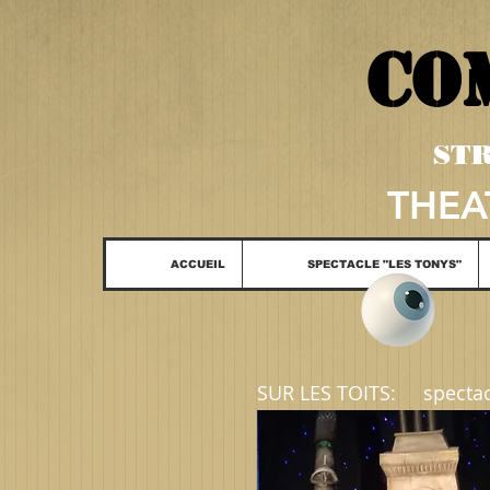
CO
STR
THEA
ACCUEIL
SPECTACLE "LES TONYS"
SUR LES TOITS:
spectacl