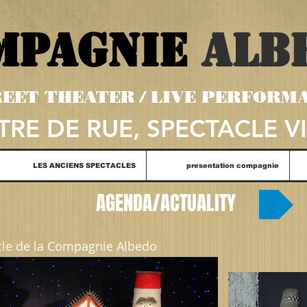
MPAGNIE
ALB
EET THEATER / LIVE PERFORM
TRE DE RUE, SPECTACLE V
LES ANCIENS SPECTACLES
presentation compagnie
AGENDA/ACTUALITY
e de la Compagnie Albedo